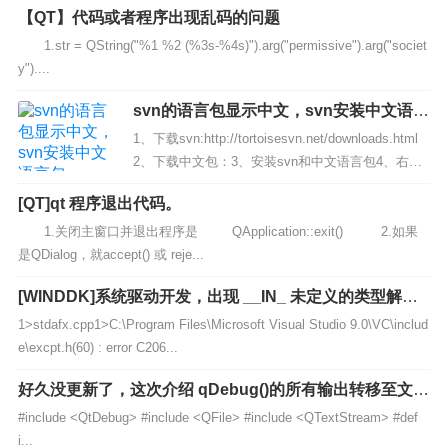
【QT】代码或者程序出现乱码的问题
1.str = QString("%1 %2 (%3s-%4s)").arg("permissive").arg("societ
y")....
svn的语言包显示中文，svn安装中文语言
包
1、下载svn:http://tortoisesvn.net/downloads.html
2、下载中文包：3、安装svn和中文语言包4、右击
任意文件夹找到svn点击右键第二个选项里面的设
[QT]qt 程序退出代码。
置...
1.关闭主窗口并退出程序是 QApplication::exit() 2.如果
是QDialog，就accept() 或 reje...
[WINDDK]系统驱动开发，出现 __IN_ 未定义的类型解决
方案。 vs2008 winddk
1>stdafx.cpp1>C:\Program Files\Microsoft Visual Studio 9.0\VC\includ
e\excpt.h(60) : error C206...
好久没更新了，这次介绍 qDebug()的所有输出转移至文件
中
#include <QtDebug> #include <QFile> #include <QTextStream> #def
i...