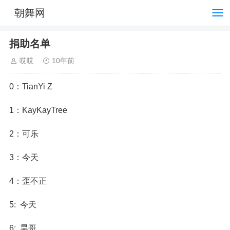
朝舞网
捐助名单
哎哎
10年前
0：TianYi Z
1：KayKayTree
2：可乐
3：今天
4：歪不正
5: 今天
6: 昊哥