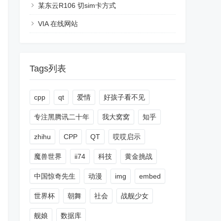
某东云R106 切sim卡方式
VIA 在线网站
Tags列表
cpp
qt
爱情
好孩子看不见
专注黑腾讯二十年
我大窝窝
知乎
zhihu
CPP
QT
哎哎启示
魔兽世界
ii74
科技
黄金挑战
中国惊奇先生
动漫
img
embed
世界杯
朝舞
社会
战舰少女
舰娘
数据库