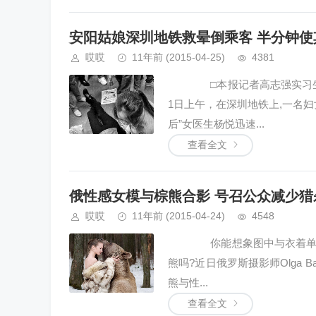
安阳姑娘深圳地铁救晕倒乘客 半分钟使
哎哎
11年前
(2015-04-25)
4381
□本报记者高志强实习生牛
1日上午，在深圳地铁上,一名
后”女医生杨悦迅速...
查看全文
俄性感女模与棕熊合影 号召公众减少猎杀
哎哎
11年前
(2015-04-24)
4548
你能想象图中与衣着单薄的性
熊吗?近日俄罗斯摄影师Olga 
熊与性...
查看全文