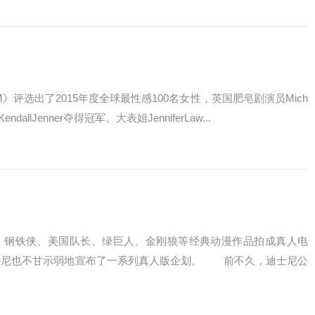
选出了2015年度全球最性感100名女性，英国肥皂剧演员Mich
dallJenner夺得冠军。大表姐JenniferLaw...
钢铁侠、美国队长、绿巨人、金刚狼等经典动漫作品拍成真人电
士尼也不甘示弱地宣布了一系列真人版企划。 前不久，迪士尼公