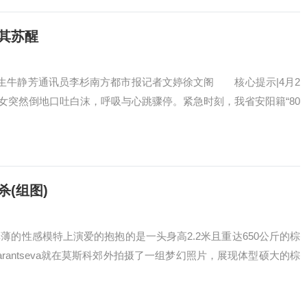
其苏醒
静芳通讯员李杉南方都市报记者文婷徐文阁 核心提示|4月2
妇女突然倒地口吐白沫，呼吸与心跳骤停。紧急时刻，我省安阳籍“80
(组图)
感模特上演爱的抱抱的是一头身高2.2米且重达650公斤的棕
Barantseva就在莫斯科郊外拍摄了一组梦幻照片，展现体型硕大的棕