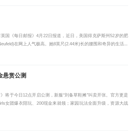
每日邮报》4月22日报道，近日，美国得克萨斯州52岁的肥
Neufeld)在网上人气极高。她8英尺(2.44米)长的腰围和奇异的生活...
金悬赏公测
将于今日12点开启公测，新服“刘备草鞋摊”叫卖开张。官方更是
irls女团爆衣陪玩、200现金来就领；家园玩法全面升级，资源大战