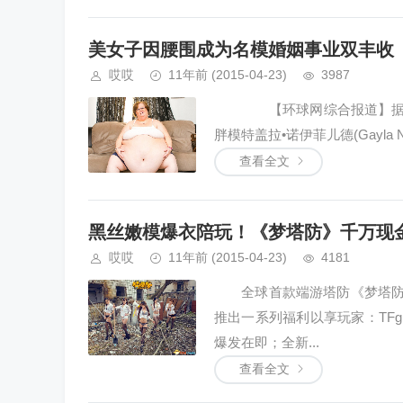
美女子因腰围成为名模婚姻事业双丰收
哎哎
11年前
(2015-04-23)
3987
【环球网综合报道】据英国《
胖模特盖拉•诺伊菲儿德(Gayla 
查看全文
黑丝嫩模爆衣陪玩！《梦塔防》千万现
哎哎
11年前
(2015-04-23)
4181
全球首款端游塔防《梦塔防》
推出一系列福利以享玩家：TFg
爆发在即；全新...
查看全文