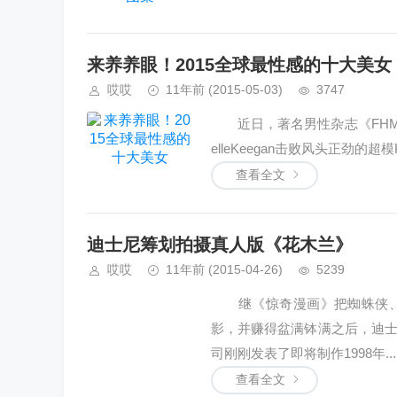
来养养眼！2015全球最性感的十大美女
哎哎
11年前
(2015-05-03)
3747
近日，著名男性杂志《FHM》评
elleKeegan击败风头正劲的超模Ken
查看全文
迪士尼筹划拍摄真人版《花木兰》
哎哎
11年前
(2015-04-26)
5239
继《惊奇漫画》把蜘蛛侠、
影，并赚得盆满钵满之后，迪
司刚刚发表了即将制作1998年...
查看全文