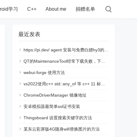
droid学习
C++
About me
捐赠名单
最近发表
https://pi.dev/ agent 安装与免费白嫖hy3的使用说明
QT的MaintenanceTool经常下载失败，下载链接断开的解决方法
webui-forge 使用方法
vs2022使用c++ std::any_of 等 c++ 11 标准语言时，提示报错namespace "std" has no member "all_of"
ChromeDriverManager 镜像地址
安卓模拟器最简单ssl证书安装
Thingsboard 设置搜索关键字的方法
某东云彩屏版4G随身wifi替换图片的方法