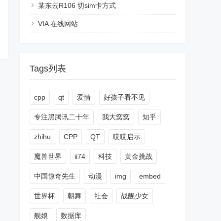
某东云R106 切sim卡方式
VIA 在线网站
Tags列表
cpp
qt
爱情
好孩子看不见
专注黑腾讯二十年
我大窝窝
知乎
zhihu
CPP
QT
哎哎启示
魔兽世界
ii74
科技
黄金挑战
中国惊奇先生
动漫
img
embed
世界杯
朝舞
社会
战舰少女
舰娘
数据库