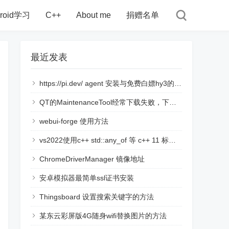
droid学习
C++
About me
捐赠名单
最近发表
https://pi.dev/ agent 安装与免费白嫖hy3的使用说明
QT的MaintenanceTool经常下载失败，下载链接断开的解决方法
webui-forge 使用方法
vs2022使用c++ std::any_of 等 c++ 11 标准语言时，提示报错namespace "std" has no member "all_of"
ChromeDriverManager 镜像地址
安卓模拟器最简单ssl证书安装
Thingsboard 设置搜索关键字的方法
某东云彩屏版4G随身wifi替换图片的方法