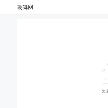
朝舞网
暂未