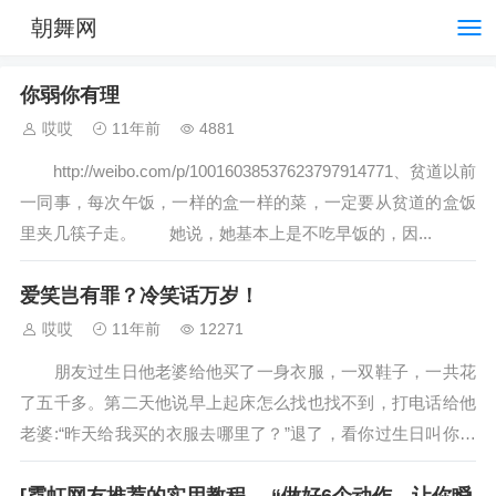
朝舞网
你弱你有理
哎哎
11年前
4881
http://weibo.com/p/10016038537623797914771、贫道以前
一同事，每次午饭，一样的盒一样的菜，一定要从贫道的盒饭
里夹几筷子走。 她说，她基本上是不吃早饭的，因...
爱笑岂有罪？冷笑话万岁！
哎哎
11年前
12271
朋友过生日他老婆给他买了一身衣服，一双鞋子，一共花
了五千多。第二天他说早上起床怎么找也找不到，打电话给他
老婆:“昨天给我买的衣服去哪里了？”退了，看你过生日叫你开
心开心。。。...