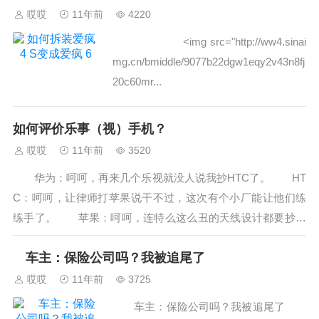
哎哎
11年前
4220
˂img src="http://ww4.sinai
mg.cn/bmiddle/9077b22dgw1eqy2v43n8fj
20c60mr...
如何评价乐事（视）手机？
哎哎
11年前
3520
华为：呵呵，再来几个乐视就没人说我抄HTC了。 HT
C：呵呵，让律师打苹果说干不过，这次有个小厂能让他们练
练手了。 苹果：呵呵，连特么这么丑的天线设计都要抄！
还特么吐槽我，这次被吐槽了吧。 ...
车主：保险公司吗？我被追尾了
哎哎
11年前
3725
车主：保险公司吗？我被追尾了