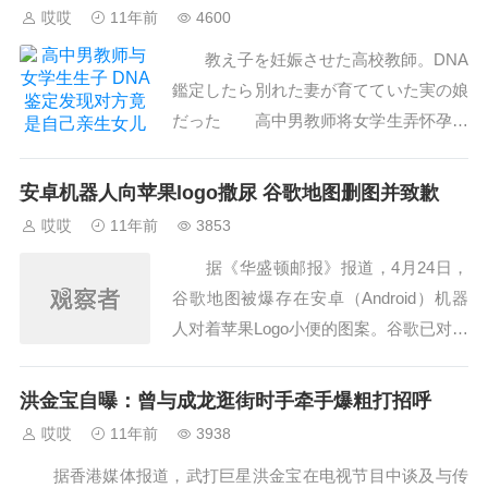
哎哎
11年前
4600
教え子を妊娠させた高校教師。DNA
鑑定したら別れた妻が育てていた実の娘
だった 高中男教师将女学生弄怀孕。
DNA鉴定发现是自己前妻的亲生女儿
1： 閃光妖術(東京都)＠＼(^o^)／：2
安卓机器人向苹果logo撒尿 谷歌地图删图并致歉
01...
哎哎
11年前
3853
据《华盛顿邮报》报道，4月24日，
谷歌地图被爆存在安卓（Android）机器
人对着苹果Logo小便的图案。谷歌已对此
致歉，并表示将迅速移除该图案。
地图中出现安卓机器人向苹果撒尿
洪金宝自曝：曾与成龙逛街时手牵手爆粗打招呼
科 技博...
哎哎
11年前
3938
据香港媒体报道，武打巨星洪金宝在电视节目中谈及与传