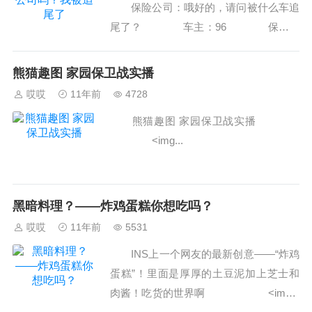
保险公司：哦好的，请问被什么车追
尾了？ 车主：96 保险公
司：是保时捷996吗？ 车主：
呃。。。就是96。。。。 ˂/...
熊猫趣图 家园保卫战实播
哎哎
11年前
4728
熊猫趣图 家园保卫战实播
˂img...
黑暗料理？——炸鸡蛋糕你想吃吗？
哎哎
11年前
5531
INS上一个网友的最新创意——“炸鸡
蛋糕”！里面是厚厚的土豆泥加上芝士和
肉酱！吃货的世界啊 ˂img s