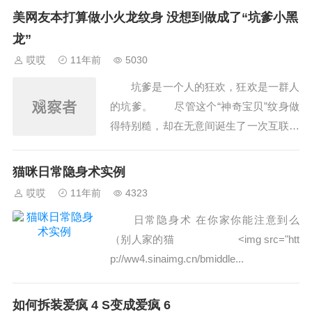
美网友本打算做小火龙纹身 没想到做成了“坑爹小黑
龙”
哎哎
11年前
5030
坑爹是一个人的狂欢，狂欢是一群人
的坑爹。 尽管这个“神奇宝贝”纹身做
得特别糙，却在无意间诞生了一次互联网
集体狂欢。青出于蓝而胜于蓝。作为坑爹
小黑龙的原型，神奇宝贝中的人气角色
猫咪日常隐身术实例
“小火龙”只能活在粉...
哎哎
11年前
4323
日常隐身术 在你家你能注意到么
（别人家的猫 ˂img src="htt
p://ww4.sinaimg.cn/bmiddle...
如何拆装爱疯 4 S变成爱疯 6