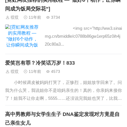
[霓虹网友推荐的实用教程 —“做好6个动作，让你瞬
间成为饭局交际花”]
哎哎
11年前
3734
˂img src="http://ww3.sinai
mg.cn/bmiddle/c0788b86gw1erp65z0ih4j
20c80a3...
爱笑岂有罪？冷笑话万岁！833
哎哎
11年前
4573
小时候调皮被妈妈打哭了，正惨烈，姐姐放学回来了。问
我为什么哭，我说姐你不是咱妈亲生的！真的，你亲妈来接你
了！姐我不让你走啊，5555……还没说完我姐也哭了，比我哭
得还厉害。结果我妈知道了又给我一顿...
高中男教师与女学生生子 DNA鉴定发现对方竟是自
己亲生女儿