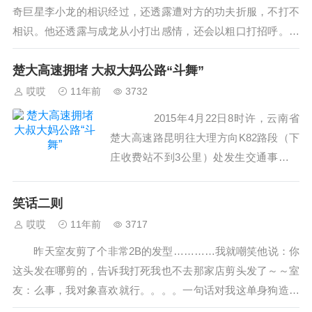
奇巨星李小龙的相识经过，还透露遭对方的功夫折服，不打不
相识。他还透露与成龙从小打出感情，还会以粗口打招呼。
影星洪金宝为黎芝珊主持的节目《最佳男...
楚大高速拥堵 大叔大妈公路“斗舞”
哎哎
11年前
3732
2015年4月22日8时许，云南省
楚大高速路昆明往大理方向K82路段（下
庄收费站不到3公里）处发生交通事故，
由于清障施救，交警部门对该路段实行了
临时交通管制。堵车后，附近的村民背起
笑话二则
了食物走进高...
哎哎
11年前
3717
昨天室友剪了个非常2B的发型…………我就嘲笑他说：你
这头发在哪剪的，告诉我打死我也不去那家店剪头发了～～室
友：么事，我对象喜欢就行。。。。一句话对我这单身狗造成
了10000点的真实伤害……… 女...