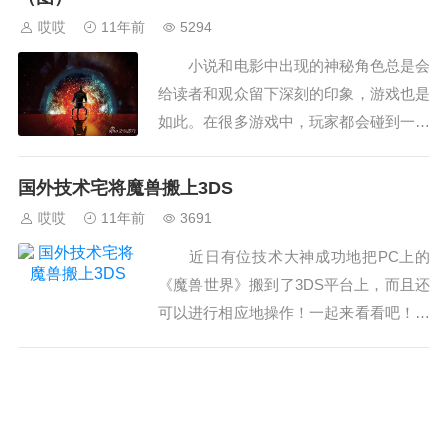
哎哎
11年前
5294
小说和电影中出现的神秘角色总是会
给读者和观众留下深刻的印象，游戏也是
如此。在很多游戏中，玩家都会碰到一些
或是提供任务，或是提供支援，甚至是在
幕后操纵玩家的神秘角色。 在下面这
国外技术宅将魔兽搬上3DS
份外媒盘点的列表中，...
哎哎
11年前
3691
近日有位技术大神成功地把PC上的
《魔兽世界》搬到了3DS平台上，而且还
可以进行相应地操作！一起来看看吧！
˂img...