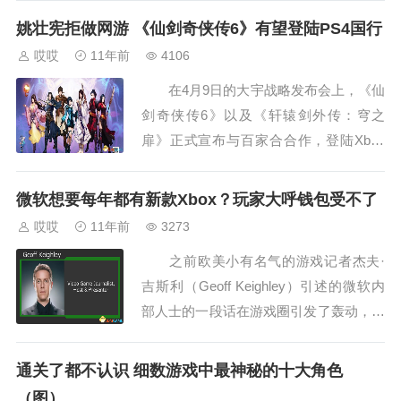
ore，并在短短一天时间内迅速登顶App S
姚壮宪拒做网游 《仙剑奇侠传6》有望登陆PS4国行
to...
哎哎
11年前
4106
在4月9日的大宇战略发布会上，《仙
剑奇侠传6》以及《轩辕剑外传：穹之
扉》正式宣布与百家合合作，登陆Xbox
One平台，而在近日举办的畅游乐动2015
新品发布会上我们得知，这款作品极有可
微软想要每年都有新款Xbox？玩家大呼钱包受不了
能登陆PS...
哎哎
11年前
3273
之前欧美小有名气的游戏记者杰夫·
吉斯利（Geoff Keighley）引述的微软内
部人士的一段话在游戏圈引发了轰动，因
为微软表示“我们希望主机业务就像汽车
一样。每年都会有新型号的福特或是BM
通关了都不认识 细数游戏中最神秘的十大角色
W面世...
（图）