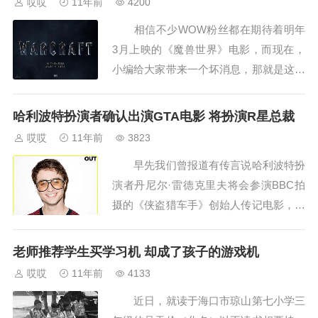
哎哎
11年前
4200
相信不少WOW粉丝都在期待着明年
3月上映的《魔兽世界》电影，而现在，
小编给大家带来一个坏消息，那就是这部
游戏改编电影将会延期3个月，而这一
切，都是为了避开超人气英雄电影《蝙蝠
哈利波特扮演者确认出演GTA电影 将扮演R星总裁
侠大战超人：正义黎明》...
哎哎
11年前
3823
早先我们曾报道有传言说哈利波特扮
演者丹尼尔·雷德克里夫将会参演BBC拍
摄的《侠盗猎车手》创始人传记电影，扮
演《GTA》系列创始人萨姆·豪斯，而现
在，这件事情已经从传言变为了事实，丹
老师推荐学生买学习机 却成了孩子的游戏机
尼尔正式参与演出...
哎哎
11年前
4133
近日，就读于海口市琼山第七小学三