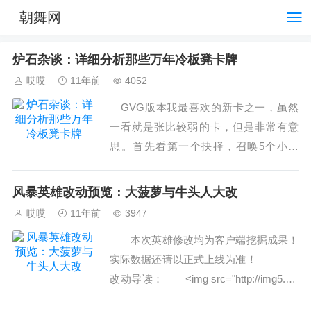
朝舞网
炉石杂谈：详细分析那些万年冷板凳卡牌
哎哎
11年前
4052
GVG版本我最喜欢的新卡之一，虽然
一看就是张比较弱的卡，但是非常有意
思。首先看第一个抉择，召唤5个小精
灵，可以说是相当的弱，相比骑士的作战
动员，术士的小鬼爆破实在是太差了，猎
风暴英雄改动预览：大菠萝与牛头人大改
人3费的关门放狗也可以...
哎哎
11年前
3947
本次英雄修改均为客户端挖掘成果！
实际数据还请以正式上线为准！
改动导读： ˂img src="http://img5.dw
static.com/bdota/heroes_ico...