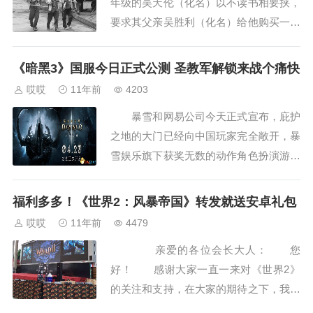
年级的吴天伦（化名）以不读书相要挟，
要求其父亲吴胜利（化名）给他购买一部
199元的学习机。吴天伦称，这部学习机
是老师推荐的，钱也是交给老师的。目
《暗黑3》国服今日正式公测 圣教军解锁来战个痛快
前，班上有很多同学都...
哎哎
11年前
4203
暴雪和网易公司今天正式宣布，庇护
之地的大门已经向中国玩家完全敞开，暴
雪娱乐旗下获奖无数的动作角色扮演游戏
(ARPG) 《暗黑破坏神3：夺魂之镰》现
已正式在中国开启公开测试。全中国的玩
福利多多！《世界2：风暴帝国》转发就送安卓礼包
家现在就可以加...
哎哎
11年前
4479
亲爱的各位会长大人： 您
好！ 感谢大家一直一来对《世界2》
的关注和支持，在大家的期待之下，我们
的IOS版本已经于4月9日强势登陆App St