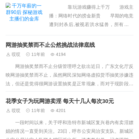
靠玩游戏赚得上千万 游戏主
播：网络时代的捞金新贵 早期的电竞
遭到封杀后,被视若洪水猛兽，所有人提
到电子竞技，印象都是电子海洛因、不务
正业，得到了和地下朋克、纹身打洞群体
网游抽奖禁而不止公然挑战法律底线
一块排排坐的负面形象...
哎哎
11年前
4194
网游抽奖禁而不止分级管理呼之欲出近日，广东文化厅反
映网游抽奖禁而不止，虽然网民深知网络虚拟货币抽奖涉嫌违
法，但还是觉得很网游设置抽奖是正常现象，而对于现阶段的
网游是否实行分级管理也是备受争议，引社...
花季女子为玩网游卖淫 每天十几人每次30元
哎哎
11年前
4201
一段时间以来，关于呼和浩特市新城区复兴巷内有卖淫嫖
娼的情况一直受到关注。23日，呼市公安局治安支队、新城区