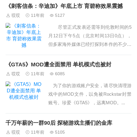
《刺客信条：辛迪加》年底上市 育碧称效果震撼
哎哎
11年前
5127
尽管正式发表还需等到伦敦时间的5
月12日下午5点（北京时间13日0点），
但多家海外媒体已经打探到本作的不少消
息。 例如游戏将会在2015年圣诞节假
期上市，主人公名叫雅各布·弗莱伊（Jac
《GTA5》MOD遭全面禁用 单机模式也被封
ob·F...
哎哎
11年前
6085
为了你的游戏账户安全，请尽快清理游
戏中的MOD文件，以免被Rockstar封禁
账号。珍爱《GTA5》，远离MOD。...
千万年薪的一群90后 探秘游戏主播们的金库
哎哎
11年前
5105