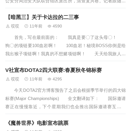
公安分局治安大队联合辖区派出所，清查复兴巷。记者跟随前
往，目睹了两名卖淫女的被抓过程。 ...
【暗黑三】关于卡达拉的二三事
哎哎
11年前
4590
首先，写在最前面的： 我真是要〇了这头母〇！
狗〇的项链要100血岩啊！ 100血岩！秘境BOSS你倒是给
我出猴子项链啊！我真的不想赌项链啊！ 天天给我旅人项
链干什么！我的豆角居然已经开了...
V社宣布DOTA2四大联赛:春夏秋冬锦标赛
哎哎
11年前
4295
今天DOTA2官方博客预告了之后会根据季节举行的四大锦
标赛(Major Championships) 全文翻译如下： 国际邀请
赛正在慢慢靠近，下个星期我们也会推出国际邀请赛互动指
南，同时也会有...
《魔兽世界》电影宣布跳票