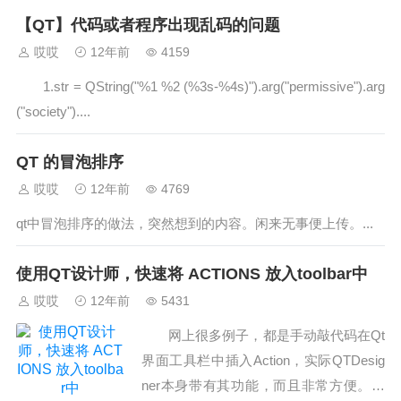
【QT】代码或者程序出现乱码的问题
哎哎
12年前
4159
1.str = QString("%1 %2 (%3s-%4s)").arg("permissive").arg
("society")....
QT 的冒泡排序
哎哎
12年前
4769
qt中冒泡排序的做法，突然想到的内容。闲来无事便上传。...
使用QT设计师，快速将 ACTIONS 放入toolbar中
哎哎
12年前
5431
网上很多例子，都是手动敲代码在Qt
界面工具栏中插入Action，实际QTDesig
ner本身带有其功能，而且非常方便。