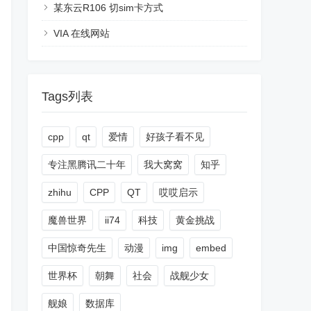
某东云R106 切sim卡方式
VIA 在线网站
Tags列表
cpp
qt
爱情
好孩子看不见
专注黑腾讯二十年
我大窝窝
知乎
zhihu
CPP
QT
哎哎启示
魔兽世界
ii74
科技
黄金挑战
中国惊奇先生
动漫
img
embed
世界杯
朝舞
社会
战舰少女
舰娘
数据库