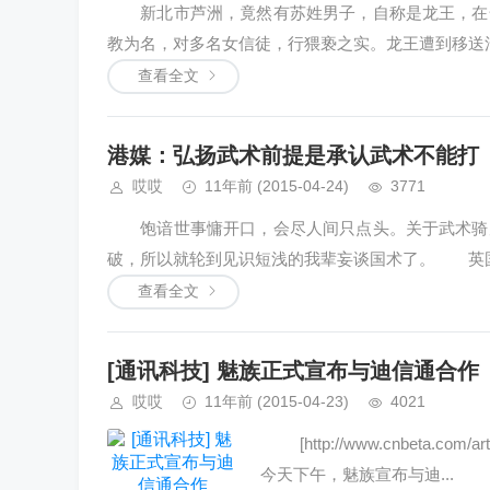
新北市芦洲，竟然有苏姓男子，自称是龙王，在全
教为名，对多名女信徒，行猥亵之实。龙王遭到移送法
查看全文
港媒：弘扬武术前提是承认武术不能打
哎哎
11年前
(2015-04-24)
3771
饱谙世事慵开口，会尽人间只点头。关于武术骑虎
破，所以就轮到见识短浅的我辈妄谈国术了。 英国9
查看全文
[通讯科技] 魅族正式宣布与迪信通合作
哎哎
11年前
(2015-04-23)
4021
[http://www.cnbeta.com/arti
今天下午，魅族宣布与迪...