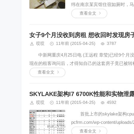
纬在南京某宾馆住宿如厕时，马..
查看全文
女子9个月没收到房租 想收回时发现房
哎哎
11年前
(2015-04-25)
3787
中新网重庆4月25日电 (王远程 章莹)已经9个
现在的租客询问后，才得知自己的这套房子竟已被转租
查看全文
SKYLAKE架构I7 6700K性能和实物泄
哎哎
11年前
(2015-04-25)
4592
首批上市的skylake架构cpu 
pcfrm.com/wp-content/uploads/2
查看全文