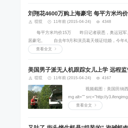
刘翔花4600万购上海豪宅 每平方米均价
哎哎
11年前
(2015-04-24)
4348
每平方米均价15万 昨日记者获悉，奥运冠军、“飞
居豪宅。 自去年9月和演员葛天领证结婚，今年4月
查看全文
美国男子派无人机跟踪女儿上学 远程监督
哎哎
11年前
(2015-04-24)
4167
视频截图：美国田纳西州父亲厄尔
mg alt="" src="http://y3.ifengi
查看全文
又吐了 街头烤生蚝是“组装的” 泡碱蚝