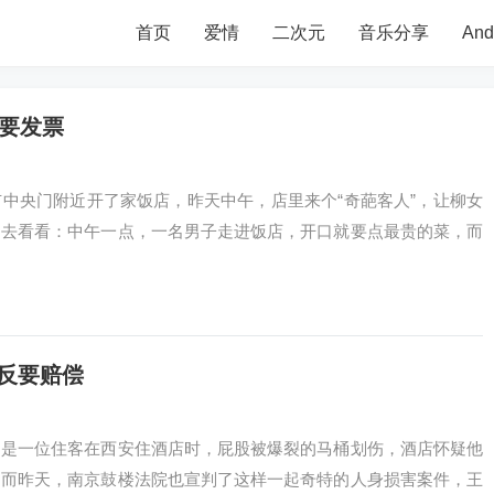
首页
爱情
二次元
音乐分享
An
索要发票
门附近开了家饭店，昨天中午，店里来个“奇葩客人”，让柳女
起去看看：中午一点，一名男子走进饭店，开口就要点最贵的菜，而
反要赔偿
位住客在西安住酒店时，屁股被爆裂的马桶划伤，酒店怀疑他
。而昨天，南京鼓楼法院也宣判了这样一起奇特的人身损害案件，王