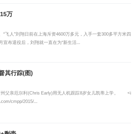
15万
人”刘翔日前在上海斥资4600万多元，入手一套300多平方米四
宣布退役后，刘翔就一直在为“新生活...
其行踪(图)
利(Chris Early)用无人机跟踪8岁女儿凯蒂上学。 ˂i
mg.com/cmpp/2015/...
肉+剩壳