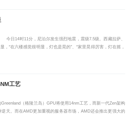
显
日14时11分，尼泊尔发生强烈地震，震级7.5级。西藏拉萨、
显，“在六楼感觉很明显，灯也是晃的”、“家里晃得厉害，灯在摇，
4NM工艺
enland（格陵兰岛）GPU将使用14nm工艺，而新一代Zen架构
各种逆天。而在AMD更加重视的服务器市场，AMD还会推出更强大的