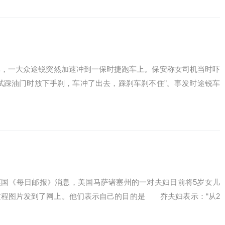
一大众途锐突然加速冲到一保时捷跑车上。保安称女司机当时吓
试踩油门时放下手刹，车冲了出去，踩刹车刹不住”。事发时途锐车
《每日邮报》消息，美国马萨诸塞州的一对夫妇日前将5岁女儿
过程图片发到了网上。他们表示自己的目的是 乔夫妇表示：“从2