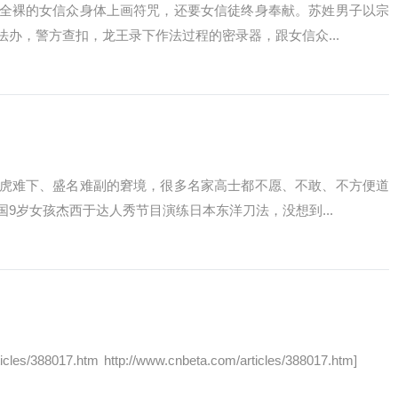
裸的女信众身体上画符咒，还要女信徒终身奉献。苏姓男子以宗
办，警方查扣，龙王录下作法过程的密录器，跟女信众...
难下、盛名难副的窘境，很多名家高士都不愿、不敢、不方便道
岁女孩杰西于达人秀节目演练日本东洋刀法，没想到...
cles/388017.htm http://www.cnbeta.com/articles/388017.htm]