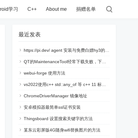
droid学习
C++
About me
捐赠名单
最近发表
https://pi.dev/ agent 安装与免费白嫖hy3的使用说明
QT的MaintenanceTool经常下载失败，下载链接断开的解决方法
webui-forge 使用方法
vs2022使用c++ std::any_of 等 c++ 11 标准语言时，提示报错namespace "std" has no member "all_of"
ChromeDriverManager 镜像地址
安卓模拟器最简单ssl证书安装
Thingsboard 设置搜索关键字的方法
某东云彩屏版4G随身wifi替换图片的方法