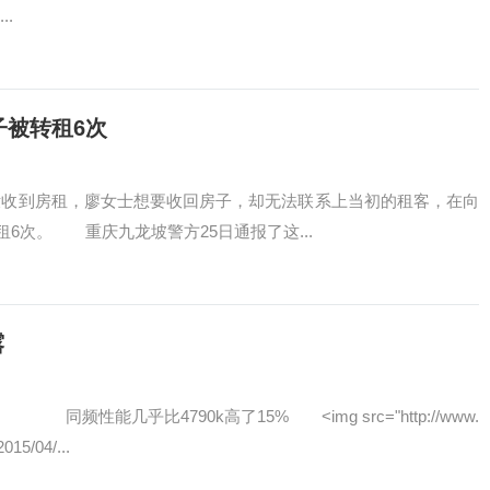
.
子被转租6次
月没收到房租，廖女士想要收回房子，却无法联系上当初的租客，在向
6次。 重庆九龙坡警方25日通报了这...
露
同频性能几乎比4790k高了15% ˂img src="http://www.
015/04/...