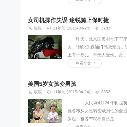
女司机操作失误 途锐骑上保时捷
哎哎
11年前
(2015-04-24)
3783
昨天，北京国奥村地下车库，
哭，“她说先踩油门感觉无力，
上有一婴儿，幸无人受伤。女...
查看全文
美国5岁女孩变男孩
哎哎
11年前
(2015-04-24)
3852
人民网4月24日讯 据英国
雅各布从女性转变成男性的全
岁起，雅各布就称自己是...