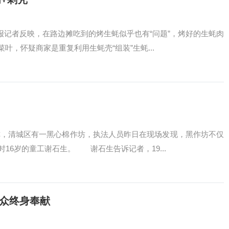
报记者反映，在路边摊吃到的烤生蚝似乎也有“问题”，烤好的生蚝肉
，怀疑商家是重复利用生蚝壳“组装”生蚝...
，清城区有一黑心棉作坊，执法人员昨日在现场发现，黑作坊不仅
16岁的童工谢石生。 谢石生告诉记者，19...
信众终身奉献