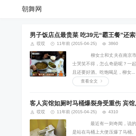
朝舞网
男子饭店点最贵菜 吃39元“霸王餐”还
哎哎
11年前
(2015-04-25)
3860
柳女士和丈夫在南京市中央
士哭笑不得，怎么奇葩呢？一
且还要好酒。吃饱喝足，柳女...
查看全文
客人宾馆如厕时马桶爆裂身受重伤 宾馆
哎哎
11年前
(2015-04-25)
4310
最近有一则奇闻，说的是一
是站在马桶上大便压爆了马桶