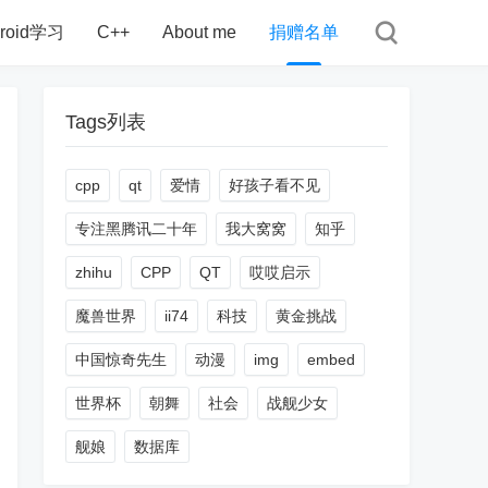
droid学习
C++
About me
捐赠名单
Tags列表
cpp
qt
爱情
好孩子看不见
专注黑腾讯二十年
我大窝窝
知乎
zhihu
CPP
QT
哎哎启示
魔兽世界
ii74
科技
黄金挑战
中国惊奇先生
动漫
img
embed
世界杯
朝舞
社会
战舰少女
舰娘
数据库