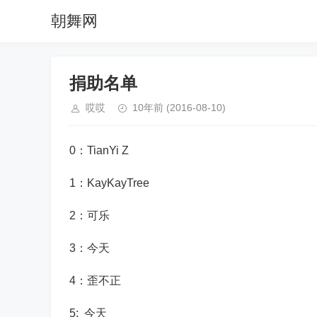
朝舞网
捐助名单
哎哎
10年前
(2016-08-10)
0：TianYi Z
1：KayKayTree
2：可乐
3：今天
4：歪不正
5: 今天