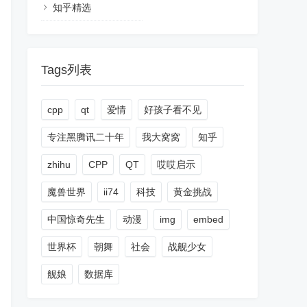
知乎精选
Tags列表
cpp
qt
爱情
好孩子看不见
专注黑腾讯二十年
我大窝窝
知乎
zhihu
CPP
QT
哎哎启示
魔兽世界
ii74
科技
黄金挑战
中国惊奇先生
动漫
img
embed
世界杯
朝舞
社会
战舰少女
舰娘
数据库