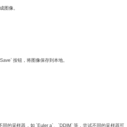
始生成图像。
。
ave` 按钮，将图像保存到本地。
选择不同的采样器，如 `Euler a`、`DDIM` 等，尝试不同的采样器可