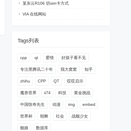
某东云R106 切sim卡方式
VIA 在线网站
Tags列表
cpp
qt
爱情
好孩子看不见
专注黑腾讯二十年
我大窝窝
知乎
zhihu
CPP
QT
哎哎启示
魔兽世界
ii74
科技
黄金挑战
中国惊奇先生
动漫
img
embed
世界杯
朝舞
社会
战舰少女
舰娘
数据库