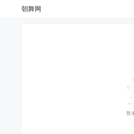
朝舞网
暂未