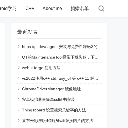
droid学习
C++
About me
捐赠名单
最近发表
https://pi.dev/ agent 安装与免费白嫖hy3的使用说明
QT的MaintenanceTool经常下载失败，下载链接断开的解决方法
webui-forge 使用方法
vs2022使用c++ std::any_of 等 c++ 11 标准语言时，提示报错namespace "std" has no member "all_of"
ChromeDriverManager 镜像地址
安卓模拟器最简单ssl证书安装
Thingsboard 设置搜索关键字的方法
某东云彩屏版4G随身wifi替换图片的方法