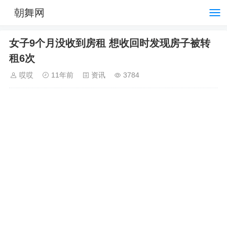
朝舞网
女子9个月没收到房租 想收回时发现房子被转
租6次
哎哎
11年前
资讯
3784