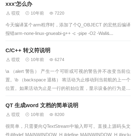
xxx'怎么办
哎哎
10年前
7220
今天编译某个arm程序时，添加了个Q_OBJECT 的宏然后编译
报错arm-none-linux-gnueabi-g++ -c -pipe -O2 -Wall&...
C/C++ 转义符说明
哎哎
10年前
6274
\a （alert 警告） 产生一个可听或可视的警告并不改变当前位
置。\b （backspace 退格） 将活动为止移动到当前航的上一个
位置。如果活动为止是一行的初始位置，显示设备的行为是未
指定的。\...
QT 生成word 文档的简单说明
哎哎
10年前
8200
很简单，只需要向QTextStream中输入即可。直接上源码头文
件#ifndef MAINWINDOW_H #define MAINWINDOW_H #inclu