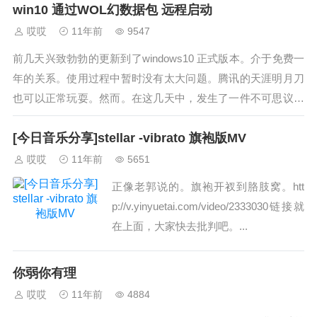
win10 通过WOL幻数据包 远程启动
哎哎
11年前
9547
前几天兴致勃勃的更新到了windows10 正式版本。介于免费一
年的关系。使用过程中暂时没有太大问题。腾讯的天涯明月刀
也可以正常玩耍。然而。在这几天中，发生了一件不可思议的
事情，众所周知。计算机收到了...
[今日音乐分享]stellar -vibrato 旗袍版MV
哎哎
11年前
5651
正像老郭说的。旗袍开衩到胳肢窝。htt
p://v.yinyuetai.com/video/2333030链接就
在上面，大家快去批判吧。...
你弱你有理
哎哎
11年前
4884