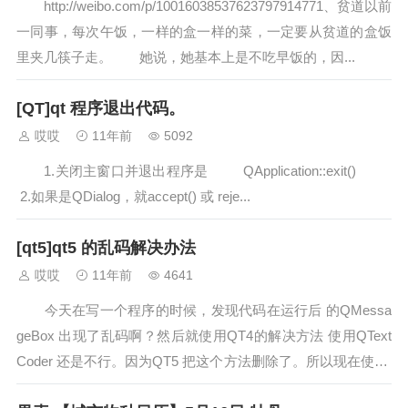
http://weibo.com/p/10016038537623797914771、贫道以前
一同事，每次午饭，一样的盒一样的菜，一定要从贫道的盒饭
里夹几筷子走。 她说，她基本上是不吃早饭的，因...
[QT]qt 程序退出代码。
哎哎
11年前
5092
1.关闭主窗口并退出程序是 QApplication::exit()
2.如果是QDialog，就accept() 或 reje...
[qt5]qt5 的乱码解决办法
哎哎
11年前
4641
今天在写一个程序的时候，发现代码在运行后 的QMessa
geBox 出现了乱码啊？然后就使用QT4的解决方法 使用QText
Coder 还是不行。因为QT5 把这个方法删除了。所以现在使用t
r(&...