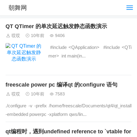
朝舞网
QT QTimer 的单次延迟触发静态函数演示
哎哎
10年前
9406
#include <QApplication> #include <QTi
mer> int main(in...
freescale power pc 编译qt 的configure 语句
哎哎
10年前
7583
./configure -v -prefix /home/freescale/Documents/qt4/qt_install
-embedded powerpc -xplatform qws/lin...
qt编程时，遇到undefined reference to `vtable for