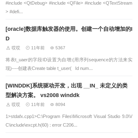
#include <QtDebug> #include <QFile> #include <QTextStream
> #defi...
[oracle]数据库触发器的使用。创建一个自动增加的I
D
哎哎
11年前
5367
将表t_uaer的字段ID设置为自增:(用序列sequence的方法来实
现)----创建表Create table t_user( Id num...
[WINDDK]系统驱动开发，出现 __IN_ 未定义的类
型解决方案。 vs2008 winddk
哎哎
11年前
8094
1>stdafx.cpp1>C:\Program Files\Microsoft Visual Studio 9.0\V
C\include\excpt.h(60) : error C206...