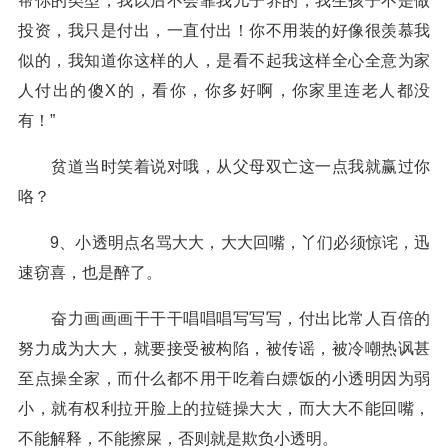
帮你的类型，我以后不会靠我儿子养的，我生孩子不是做
投资，我只是付出，一直付出！你不用装的好像很羡慕我
似的，我知道你这样的人，是看不起我这样全心全意为家
人付出的傻X的，看你，你多好啊，你家里连老人都没
有！”
贫道当时笑着说对哦，从父母双亡这一点我就赢过你
咯？
9、小透明点名骂大大，大大回嘴，丫们必须惊诧，迅
速窃喜，也是醉了。
奋力画画画干干干唱唱唱写写写，付出比常人百倍的
努力成为大大，就要接受被构陷，被传谣，被冷嘲热讽甚
至点操全家，而什么都不用干吃着白嫖饭的小透明因为弱
小，就有权利拉开脸上的拉链操大大，而大大不能回嘴，
不能解释，不能擦屎，否则就是欺负小透明。