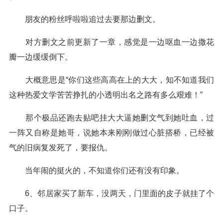
朋友的粉丝呼啦啦追过去要那边删文。
对方删文之前更新了一章，感觉是一边呕血一边撒花
瓣一边缓缓倒下。
大概意思是“你们这些高高在上的大大，知不知道我们
这种热爱文学苦苦挣扎的小透明出名之路有多么艰难！”
那个极品还跑去贴吧挂大大逼她删文气到她吐血，过
一阵又自称是她哥，说她本来刚刚做过心脏搭桥，已经被
气的旧病复发死了，要报仇。
当年闹的挺火的，不知道你们还有没有印象。
6、邻居家买了新车，没两天，门里面的皮子就挂了个
口子。