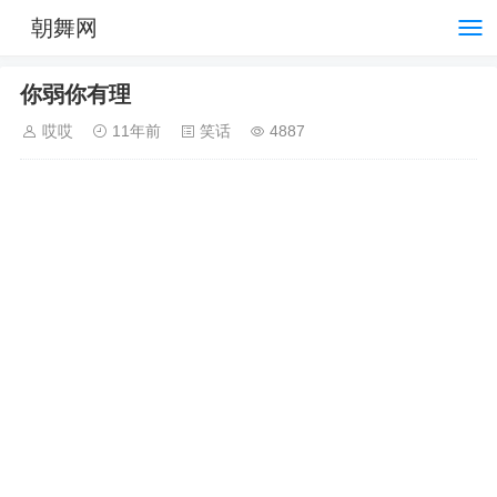
朝舞网
你弱你有理
哎哎
11年前
笑话
4887