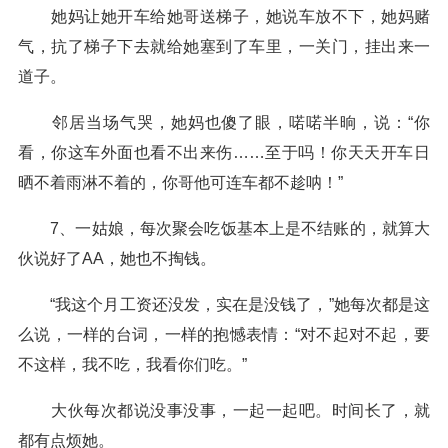
她妈让她开车给她哥送梯子，她说车放不下，她妈赌
气，抗了梯子下去就给她塞到了车里，一关门，挂出来一
道子。
邻居当场气哭，她妈也傻了眼，喏喏半晌，说：“你
看，你这车外面也看不出来伤……至于吗！你天天开车日
晒不着雨淋不着的，你哥他可连车都不趁呐！”
7、一姑娘，每次聚会吃饭基本上是不结账的，就算大
伙说好了AA，她也不掏钱。
“我这个月工资还没发，实在是没钱了，”她每次都是这
么说，一样的台词，一样的抱憾表情：“对不起对不起，要
不这样，我不吃，我看你们吃。”
大伙每次都说没事没事，一起一起吧。时间长了，就
都有点烦她。