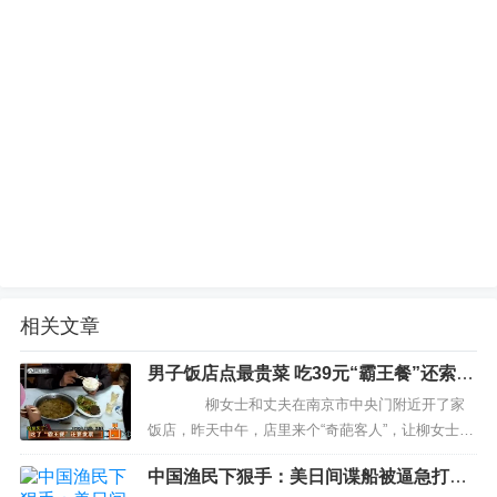
相关文章
男子饭店点最贵菜 吃39元“霸王餐”还索要
发票
柳女士和丈夫在南京市中央门附近开了家
饭店，昨天中午，店里来个“奇葩客人”，让柳女士哭
笑不得，怎么奇葩呢？一起去看看：中午一点，一
中国渔民下狠手：美日间谍船被逼急打中
名男子走进饭店，开口就要点最贵的菜，而且还要