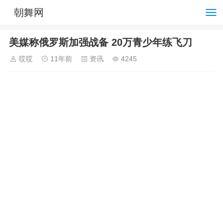
朝舞网
美媒称俄罗斯加强战备 20万青少年练飞刀
哎哎
11年前
资讯
4245