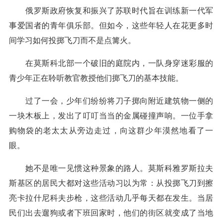
俄罗斯政府恢复和振兴了苏联时代旨在训练新一代军
事爱国者的青年俱乐部。但如今，这些年轻人在花更多时
间学习如何投掷飞刀而不是点篝火。
在莫斯科北部一个破旧的庭院内，一队身穿迷彩服的
青少年正在聆听教官教授他们掷飞刀的基本技能。
过了一会，少年们纷纷将刀子掷向附近建筑物一侧的
一块木板上，发出了叮叮当当的金属碰撞声响。一位手拿
购物袋的老太太从旁边走过，向这群少年漠然地看了一
眼。
她不是唯一见惯这种景象的路人。莫斯科雅罗斯拉夫
斯基区的居民大都对这些活动习以为常：从投掷飞刀到擦
亮卡拉什尼科夫步枪，这些活动几乎每天都在发生。当居
民们出去遛狗或者下班回家时，他们的街区就变成了当地