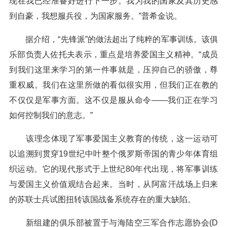
现在我已经准备好进行下一步。我为我的国家及其历史感
到自豪，我想服兵役，为国家服务。”普希金说。
据介绍，“先锋派”的做法超出了纯粹的军事训练。该俱
乐部负责人佐托夫表示，重点是培养爱国主义精神。“成员
到我们这里来学习的第一件事就是，压抑自己的骄傲，尊
重权威。我们在这里所做的看似很实用，但我们正在教的
不仅仅是军事方面。这不仅是服从命令——我们正在学习
如何控制我们的意志。”
该理念体现了军事爱国主义教育的传统，这一运动可
以追溯到贯穿19世纪中叶整个俄罗斯帝国的青少年体育组
织运动。它的现代形式于上世纪80年代出现，将军事训练
与爱国主义价值观结合起来。当时，从阿富汗战场上归来
的苏联士兵试图扭转该国战备系统存在的重大缺陷。
新组建的俱乐部被置于与海陆空三军合作志愿协会(D