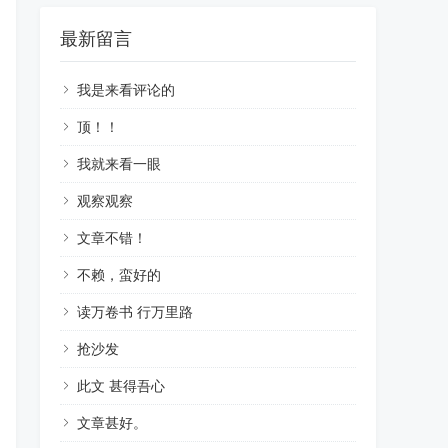
最新留言
我是来看评论的
顶！！
我就来看一眼
观察观察
文章不错！
不赖，蛮好的
读万卷书 行万里路
抢沙发
此文 甚得吾心
文章甚好。