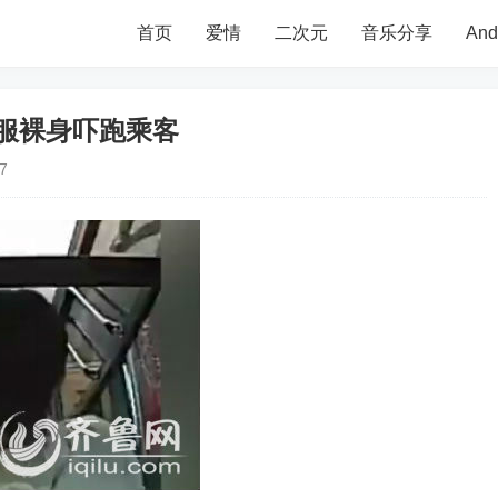
首页
爱情
二次元
音乐分享
An
服裸身吓跑乘客
7