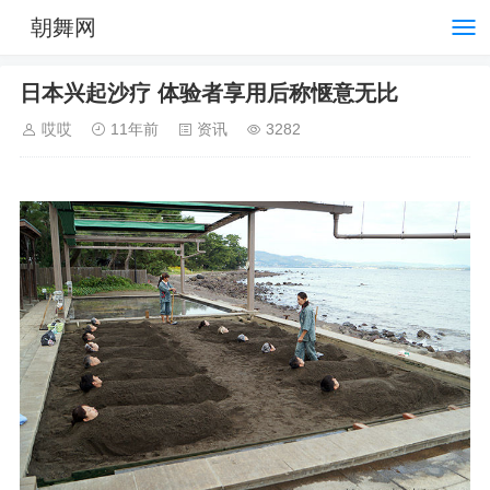
朝舞网
日本兴起沙疗 体验者享用后称惬意无比
哎哎
11年前
资讯
3282