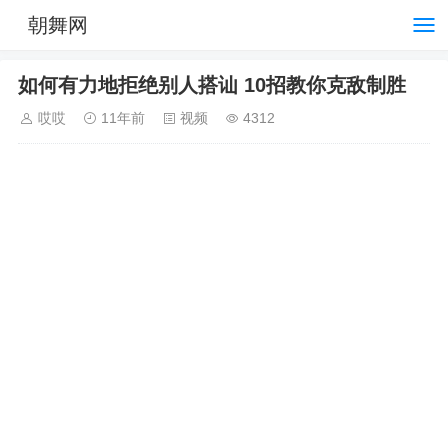
朝舞网
如何有力地拒绝别人搭讪 10招教你克敌制胜
哎哎
11年前
视频
4312