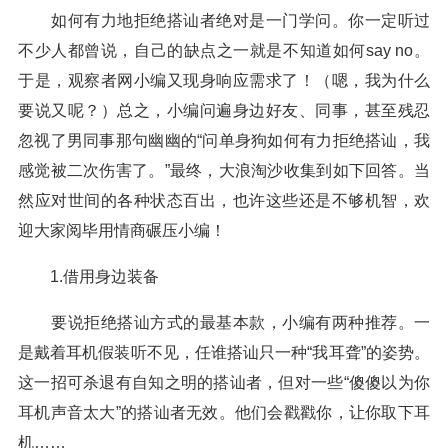
如何有力地拒绝搭讪者绝对是一门学问。你一定听过
不少人都曾说，自己的缺点之一就是不知道如何say no。
于是，观察者网小编又现身响应需求了！（嗯，我为什么
要说又呢？）总之，小编问遍身边好友、同事，甚至残忍
忽视了男同事那句幽幽的“问单身狗如何有力拒绝搭讪，我
感觉被二次伤害了。”最终，大浪淘沙收集到如下回答。当
然应对世间的各种状态百出，也许这些还是不够机智，欢
迎大家阅毕用情商碾压小编！
1.借用身边装备
要说拒绝搭讪方式的最基本款，小编有两种推荐。一
是戴着耳机假装听不见，任谁搭讪只一种“我耳聋”的姿势。
这一招可杀退有自知之明的搭讪者，但对一些“傻傻以为你
耳机声音太大”的搭讪者无效。他们会戳戳你，让你取下耳
机……