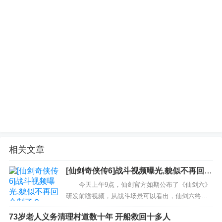
相关文章
[仙剑奇侠传6]战斗视频曝光,貌似不再回合
制了？
今天上午9点，仙剑官方如期公布了《仙剑六》
研发前瞻视频，从战斗场景可以看出，仙剑六终于
取消了饱受争议的回合制，而是引入了即时战略的
73岁老人义务清理村道数十年 开船救回十多人
玩法。 视频中，角色的面部表情还比较僵硬，