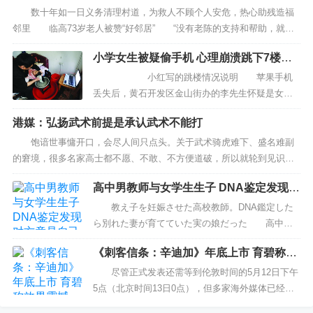
官方也称，此次的“研发...
数十年如一日义务清理村道，为救人不顾个人安危，热心助残造福
邻里 临高73岁老人被赞“好邻居” “没有老陈的支持和帮助，就没
有今天调楼镇残疾人互助的局面。” “不是老陈帮我解决资金周转的难
小学女生被疑偷手机 心理崩溃跳下7楼终
题，...
身瘫痪
小红写的跳楼情况说明 苹果手机
丢失后，黄石开发区金山街办的李先生怀疑是女儿
的同学小红（化名）拿走了，遂3次到小红家讨要。
港媒：弘扬武术前提是承认武术不能打
此后，小红从7楼跳了下去，下半身瘫痪。小红认
为，是李先生的再三讨要...
饱谙世事慵开口，会尽人间只点头。关于武术骑虎难下、盛名难副
的窘境，很多名家高士都不愿、不敢、不方便道破，所以就轮到见识短
浅的我辈妄谈国术了。 英国9岁女孩杰西于达人秀节目演练日本东洋
高中男教师与女学生生子 DNA鉴定发现对
刀法，没想到...
方竟是自己亲生女儿
教え子を妊娠させた高校教師。DNA鑑定した
ら別れた妻が育てていた実の娘だった 高中男
教师将女学生弄怀孕。DNA鉴定发现是自己前妻的
《刺客信条：辛迪加》年底上市 育碧称效
亲生女儿 1： 閃光妖術(東京都)＠＼(^o^)
果震撼
／：201...
尽管正式发表还需等到伦敦时间的5月12日下午
5点（北京时间13日0点），但多家海外媒体已经打
探到本作的不少消息。 例如游戏将会在2015年