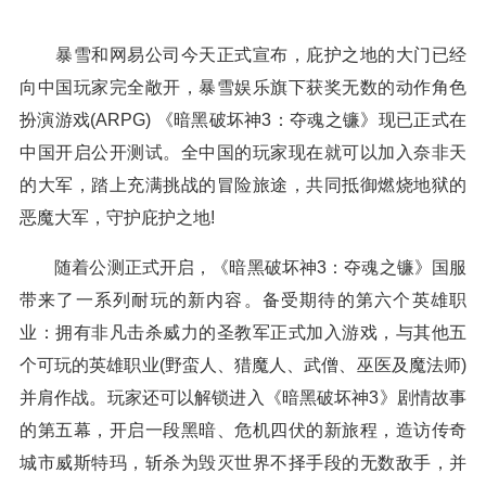
暴雪和网易公司今天正式宣布，庇护之地的大门已经
向中国玩家完全敞开，暴雪娱乐旗下获奖无数的动作角色
扮演游戏(ARPG) 《暗黑破坏神3：夺魂之镰》现已正式在
中国开启公开测试。全中国的玩家现在就可以加入奈非天
的大军，踏上充满挑战的冒险旅途，共同抵御燃烧地狱的
恶魔大军，守护庇护之地!
随着公测正式开启，《暗黑破坏神3：夺魂之镰》国服
带来了一系列耐玩的新内容。备受期待的第六个英雄职
业：拥有非凡击杀威力的圣教军正式加入游戏，与其他五
个可玩的英雄职业(野蛮人、猎魔人、武僧、巫医及魔法师)
并肩作战。玩家还可以解锁进入《暗黑破坏神3》剧情故事
的第五幕，开启一段黑暗、危机四伏的新旅程，造访传奇
城市威斯特玛，斩杀为毁灭世界不择手段的无数敌手，并