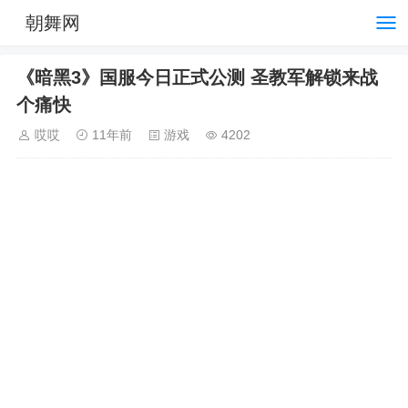
朝舞网
《暗黑3》国服今日正式公测 圣教军解锁来战
个痛快
哎哎
11年前
游戏
4202