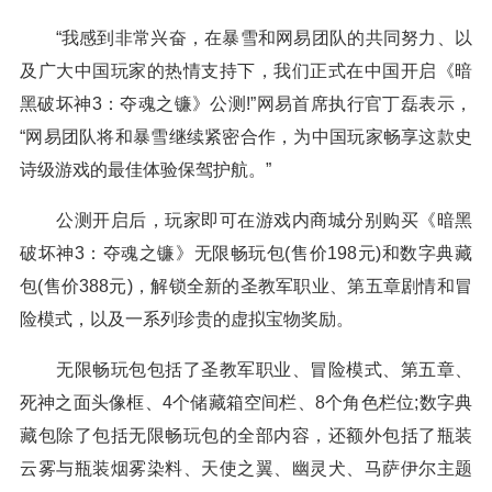
“我感到非常兴奋，在暴雪和网易团队的共同努力、以
及广大中国玩家的热情支持下，我们正式在中国开启《暗
黑破坏神3：夺魂之镰》公测!”网易首席执行官丁磊表示，
“网易团队将和暴雪继续紧密合作，为中国玩家畅享这款史
诗级游戏的最佳体验保驾护航。”
公测开启后，玩家即可在游戏内商城分别购买《暗黑
破坏神3：夺魂之镰》无限畅玩包(售价198元)和数字典藏
包(售价388元)，解锁全新的圣教军职业、第五章剧情和冒
险模式，以及一系列珍贵的虚拟宝物奖励。
无限畅玩包包括了圣教军职业、冒险模式、第五章、
死神之面头像框、4个储藏箱空间栏、8个角色栏位;数字典
藏包除了包括无限畅玩包的全部内容，还额外包括了瓶装
云雾与瓶装烟雾染料、天使之翼、幽灵犬、马萨伊尔主题