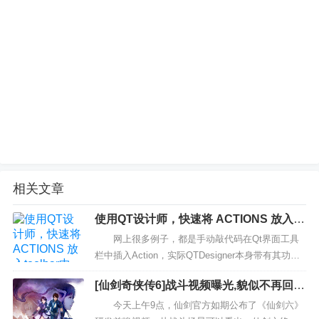
相关文章
使用QT设计师，快速将 ACTIONS 放入to
olbar中
网上很多例子，都是手动敲代码在Qt界面工具
栏中插入Action，实际QTDesigner本身带有其功
能，而且非常方便。 插入完界面后，我们还可
[仙剑奇侠传6]战斗视频曝光,貌似不再回合
以去看它生成的代码，了解一下如何手动插入工具
制了？
栏按钮。...
今天上午9点，仙剑官方如期公布了《仙剑六》