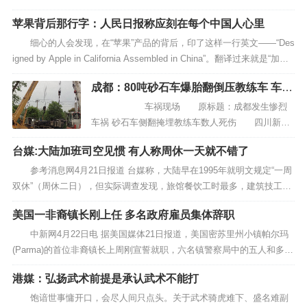
生活在1200米深的海底附近。 由于不喜欢
苹果背后那行字：人民日报称应刻在每个中国人心里
阳光，愿意待在黑暗的海洋底部，剑吻鲨又被称作
“吸血鬼鲨”。 据...
细心的人会发现，在“苹果”产品的背后，印了这样一行英文——“Des
igned by Apple in California Assembled in China”。翻译过来就是“加利
福尼亚苹果公司...
成都：80吨砂石车爆胎翻倒压教练车 车中
5人死3人(图)
车祸现场 原标题：成都发生惨烈
车祸 砂石车侧翻掩埋教练车数人死伤 四川新闻
网成都4月19日讯（记者 张肇婷）今日下午5时许，
台媒:大陆加班司空见惯 有人称周休一天就不错了
龙潭寺龙潭水乡附近的华盛路发生一起惨烈车祸。
一辆满载砂石的货...
参考消息网4月21日报道 台媒称，大陆早在1995年就明文规定“一周
双休”（周休二日），但实际调查发现，旅馆餐饮工时最多，建筑技工也
不遑多让，不少企业员工感叹，“加班是常态，双休绝无可能，能休一
美国一非裔镇长刚上任 多名政府雇员集体辞职
天...
中新网4月22日电 据美国媒体21日报道，美国密苏里州小镇帕尔玛
(Parma)的首位非裔镇长上周刚宣誓就职，六名镇警察局中的五人和多位
镇政府官员便提出辞呈。辞职者表示，他们是出于安全考虑而递交辞
港媒：弘扬武术前提是承认武术不能打
呈...
饱谙世事慵开口，会尽人间只点头。关于武术骑虎难下、盛名难副