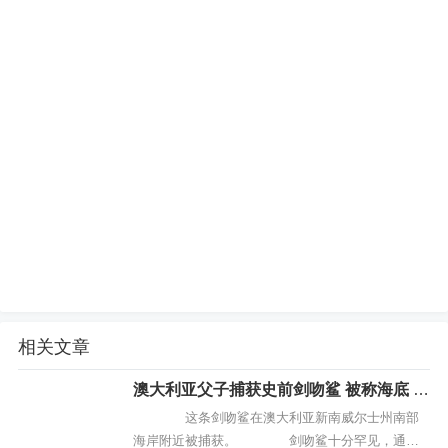
相关文章
澳大利亚父子捕获史前剑吻鲨 被称海底 吸
血鬼
这条剑吻鲨在澳大利亚新南威尔士州南部
海岸附近被捕获。 剑吻鲨十分罕见，通常