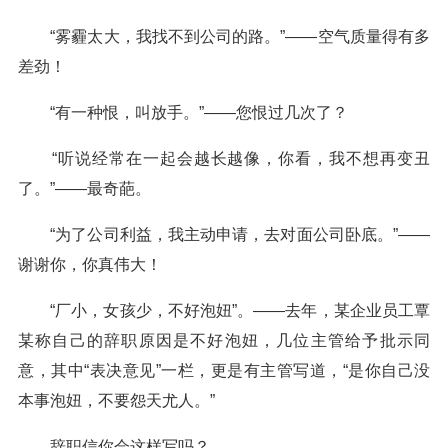
“雾霾太大，我找不到公司的路。”——空气质量得有多
差劲！
“有一种恨，叫放手。”——您恨过几次了？
“听说经常在一起会越长越像，你看，我不想再变丑
了。”——最奇葩。
“为了公司利益，我主动申请，去对面公司卧底。”——
谢谢你，你真伟大！
“厂小，女孩少，不好泡妞”。——去年，某企业员工覃
某称自己的辞职原因是不好泡妞，几位主管给予批示同
意，其中“表决意见”一栏，更是有主管写道，“是你自己没
本事泡妞，不要怨天尤人。”
辞职信你会这样写吗？