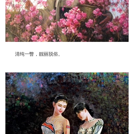
清纯一瞥，靓丽脱俗。