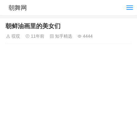
朝舞网
朝鲜油画里的美女们
哎哎
11年前
知乎精选
4444